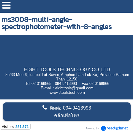
ms3008-multi-angle-
spectrophotometer-with-8-angles
EIGHT TOOLS TECHNOLOGY CO.,LTD
89/33 Moo 6,Tumbol Lat Sawai, Amphoe Lam Luk Ka, Province Pathum
Thani 12150
Tel.02-0169865 , 094-9413993 Fax.02-0169866
E-mail : eighttools@gmail.com
www.8toolstech.com
ติดต่อ
094-9413993
คลิกเพื่อโทร
Visitors:
251,571